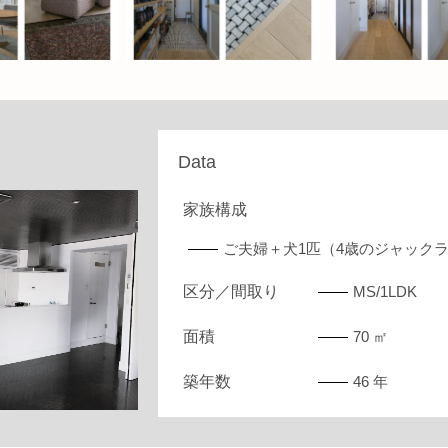
Data
家族構成
ご夫婦＋犬1匹（4歳のジャック
区分／間取り
MS/1LDK
面積
70 ㎡
築年数
46 年