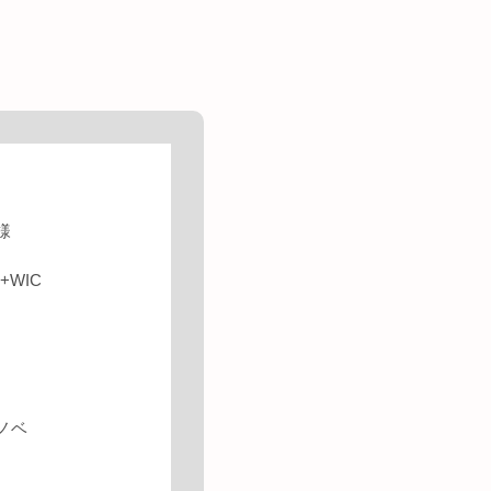
様
+WIC
ノベ