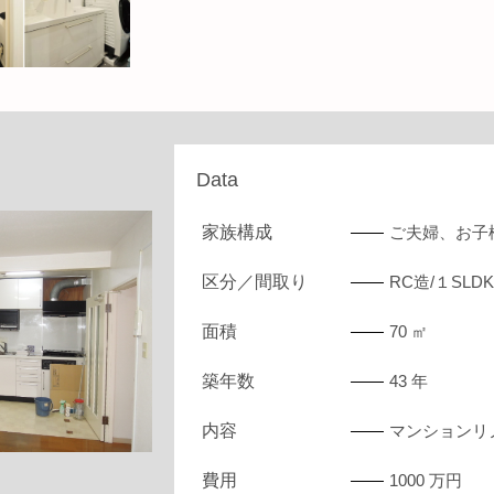
Data
家族構成
ご夫婦、お子
区分／間取り
RC造/１SLDK
面積
70 ㎡
築年数
43 年
内容
マンションリ
費用
1000 万円