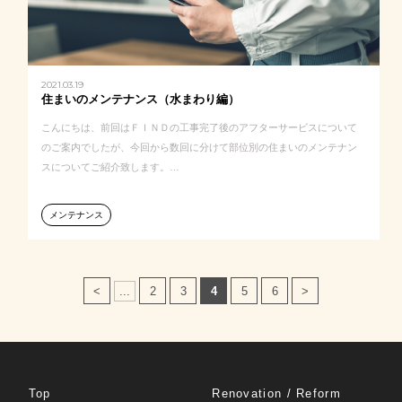
2021.03.19
住まいのメンテナンス（水まわり編）
こんにちは、前回はＦＩＮＤの工事完了後のアフターサービスについて
のご案内でしたが、今回から数回に分けて部位別の住まいのメンテナン
スについてご紹介致します。…
メンテナンス
<
...
2
3
4
5
6
>
Top
Renovation / Reform