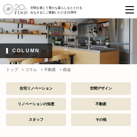
空間を通じて豊かな暮らしをとどける
みなさまにご愛顧いただき20周年
COLUMN
トップ
コラム
不動産
税金
住宅リノベーション
空間デザイン
リノベーションの知恵
不動産
スタッフ
その他