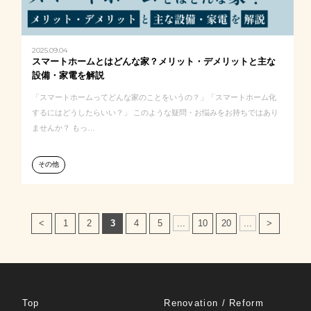
2025.09.04
スマートホームとはどんな家？メリット・デメリットと主な
設備・家電を解説
「スマートホームってどんな家のことをいうの？」「スマートホーム化
するにはどうしたらいい？」 このような疑問・お悩みをお持ちではあり
ませんか？ もっ…
その他
<
1
2
3
4
5
...
10
20
...
>
Top
Renovation / Reform