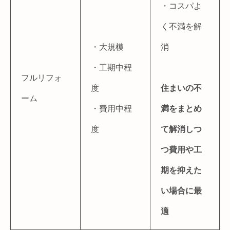
・コスパよ
く不満を解
・大規模
消
・工期中程
フルリフォ
度
住まいの不
ーム
・費用中程
満をまとめ
度
て解消しつ
つ費用や工
期を抑えた
い場合に最
適