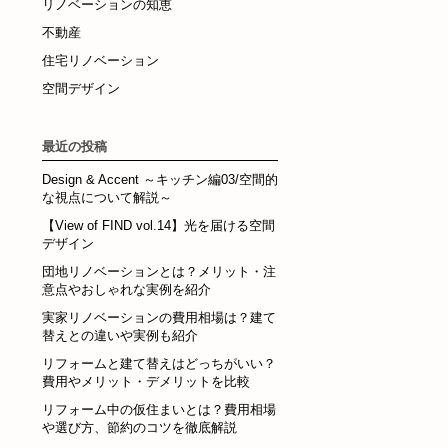
リノベーションの知恵
不動産
住宅リノベーション
空間デザイン
最近の投稿
Design & Accent ～キッチン編03/空間的
な視点について解説～
【View of FIND vol.14】光を届ける空間
デザイン
団地リノベーションとは？メリット・注
意点やおしゃれな実例を紹介
実家リノベーションの費用相場は？建て
替えとの違いや実例も紹介
リフォームと建て替えはどっちがいい？
費用やメリット・デメリットを比較
リフォーム中の仮住まいとは？費用相場
や選び方、節約のコツを徹底解説