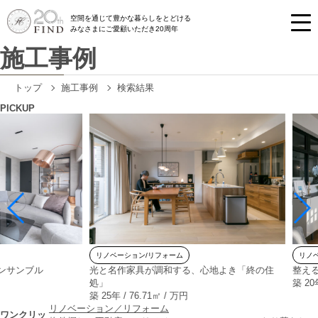
空間を通じて豊かな暮らしをとどける
みなさまにご愛顧いただき20周年
施工事例
トップ
施工事例
検索結果
PICKUP
リノベーション/リフォーム
リノベーショ
ブル
光と名作家具が調和する、心地よき「終の住
整えること
処」
築 20年 / 8
築 25年 / 76.71㎡ / 万円
リノベーション／リフォーム
ワンクリッ