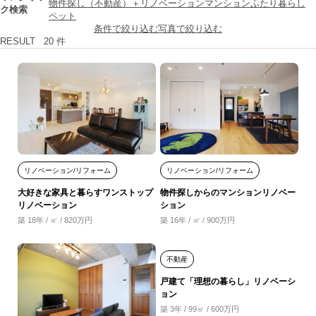
物件探し（不動産）＋リノベーション
マンション
ふたり暮らし
ク検索
ペット
条件で絞り込む
写真で絞り込む
RESULT
20
件
リノベーション/リフォーム
リノベーション/リフォーム
大好きな家具と暮らすワンストップ
物件探しからのマンションリノベー
リノベーション
ション
築 18年 / ㎡ / 820万円
築 16年 / ㎡ / 900万円
不動産
戸建て「理想の暮らし」リノベーシ
ョン
築 3年 / 99㎡ / 600万円