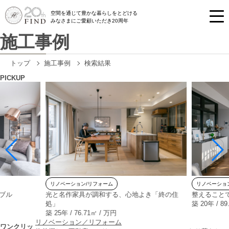
空間を通じて豊かな暮らしをとどける
みなさまにご愛顧いただき20周年
施工事例
トップ
施工事例
検索結果
PICKUP
リノベーション/リフォーム
リノベーション
ブル
光と名作家具が調和する、心地よき「終の住
整えること
処」
築 20年 / 89
築 25年 / 76.71㎡ / 万円
リノベーション／リフォーム
ワンクリッ