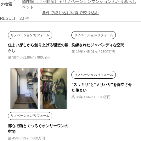
物件探し（不動産）＋リノベーション
マンション
ふたり暮らし
ク検索
ペット
条件で絞り込む
写真で絞り込む
RESULT
20
件
リノベーション/リフォーム
リノベーション/リフォーム
住まい探しから創り上げる理想の暮
洗練されたジャパンディな空間
らし
築 19年 / 45.01㎡ / 1500万円
築 38年 / 61.88㎡ / 980万円
リノベーション/リフォーム
“スッキリ”と“メリハリ”を両立させ
た住まい
築 38年 / 54㎡ / 1180万円
リノベーション/リフォーム
都心で猫とくつろぐオンリーワンの
空間
築 45年 / 39㎡ / 800万円