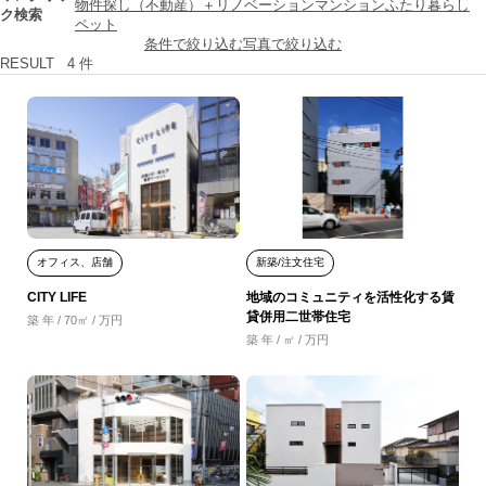
物件探し（不動産）＋リノベーション
マンション
ふたり暮らし
ク検索
ペット
条件で絞り込む
写真で絞り込む
RESULT
4
件
オフィス、店舗
新築/注文住宅
CITY LIFE
地域のコミュニティを活性化する賃
貸併用二世帯住宅
築 年 / 70㎡ / 万円
築 年 / ㎡ / 万円