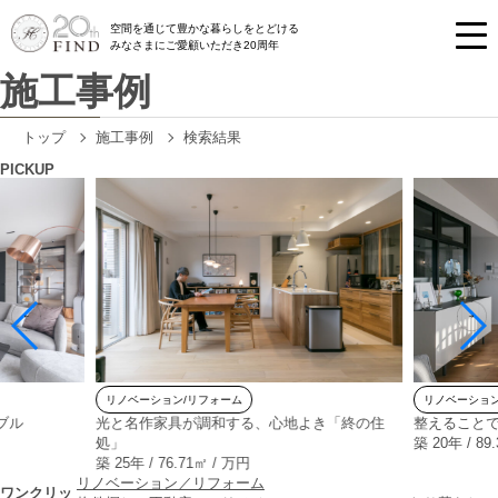
空間を通じて豊かな暮らしをとどける
みなさまにご愛顧いただき20周年
施工事例
トップ
施工事例
検索結果
PICKUP
リノベーション/リフォーム
リノベーション
ブル
光と名作家具が調和する、心地よき「終の住
整えること
処」
築 20年 / 89
築 25年 / 76.71㎡ / 万円
リノベーション／リフォーム
ワンクリッ