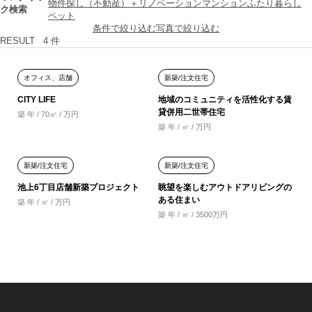
物件探し（不動産）＋リノベーション
マンション
ふたり暮らし
ク検索
ペット
条件で絞り込む
写真で絞り込む
RESULT
4
件
オフィス、店舗
新築/注文住宅
CITY LIFE
地域のコミュニティを活性化する賃
貸併用二世帯住宅
築 年 / 70㎡ / 万円
築 年 / ㎡ / 万円
新築/注文住宅
新築/注文住宅
池上6丁目店舗新築プロジェクト
眺望を楽しむアウトドアリビングの
ある住まい
築 年 / ㎡ / 万円
築 年 / ㎡ / 3500万円