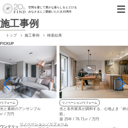
空間を通じて豊かな暮らしをとどける
みなさまにご愛顧いただき20周年
施工事例
トップ
施工事例
検索結果
PICKUP
リノベーション/リフォーム
のアンサンブル
光と名作家具が調和する、心地よき「終の住
処」
築
築 25年 / 76.71㎡ / 万円
リノベーション／リフォーム
ワンクリッ