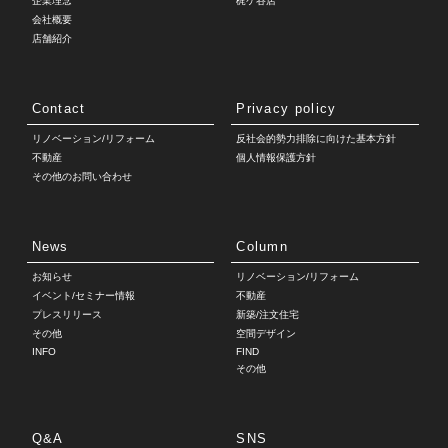
企業理念
梶ケ谷店
会社概要
店舗紹介
Contact
Privacy policy
リノベーション/リフォーム
反社会的勢力排除に向けた基本方針
不動産
個人情報保護方針
その他のお問い合わせ
News
Column
お知らせ
リノベーション/リフォーム
イベント/セミナー情報
不動産
プレスリリース
新築/注文住宅
その他
空間デザイン
INFO
FIND
その他
Q&A
SNS