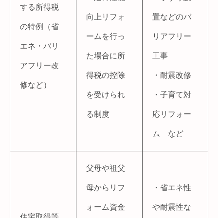
する所得税
向上リフォ
置などのバ
の特例（省
ームを行っ
リアフリー
エネ・バリ
た場合に所
工事
アフリー改
得税の控除
・耐震改修
修など）
を受けられ
・子育て対
る制度
応リフォー
ム など
父母や祖父
母からリフ
・省エネ性
ォーム資金
や耐震性な
住宅取得等