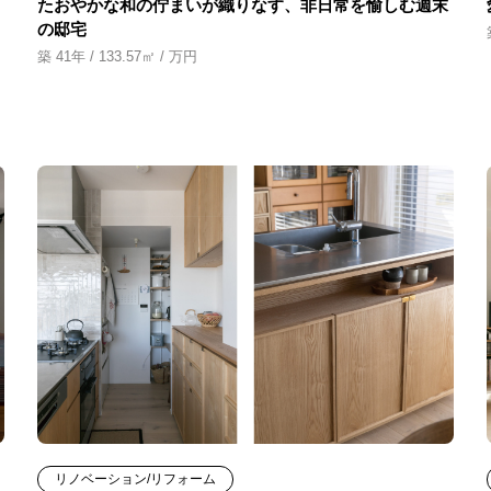
たおやかな和の佇まいが織りなす、非日常を愉しむ週末
の邸宅
築 41年 / 133.57㎡ / 万円
リノベーション/リフォーム