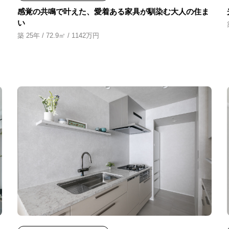
感覚の共鳴で叶えた、愛着ある家具が馴染む大人の住ま
い
築 25年 / 72.9㎡ / 1142万円