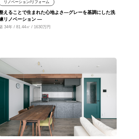
リノベーション/リフォーム
整えることで生まれた心地よさ―グレーを基調にした洗
練リノベーション ―
築 34年 / 81.44㎡ / 1630万円