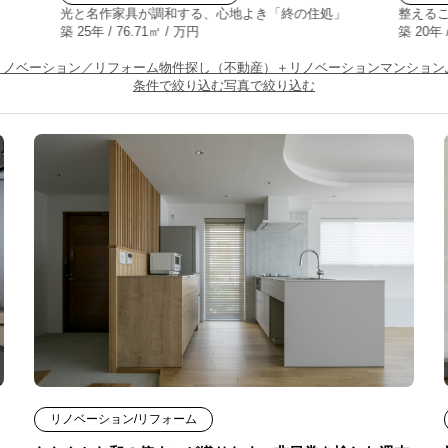
光と名作家具が調和する、心地よき「終の住処」
整える
築 25年 / 76.71㎡ / 万円
築 20年 
リノベーション／リフォーム
物件探し（不動産）＋リノベーション
マンション
条件で絞り込む
写真で絞り込む
リノベーション/リフォーム