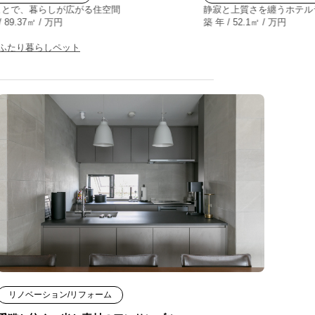
ことで、暮らしが広がる住空間
静寂と上質さを纏うホテル
/ 89.37㎡ / 万円
築 年 / 52.1㎡ / 万円
ふたり暮らし
ペット
リノベーション/リフォーム