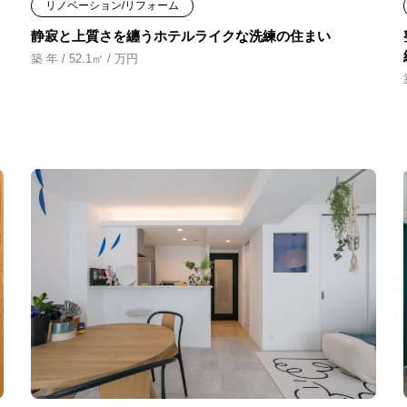
リノベーション/リフォーム
静寂と上質さを纏うホテルライクな洗練の住まい
築 年 / 52.1㎡ / 万円