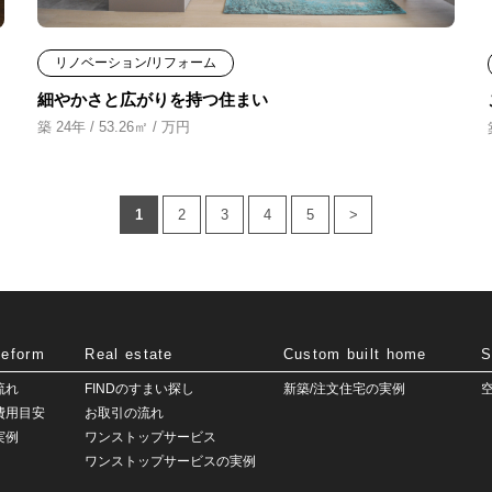
リノベーション/リフォーム
細やかさと広がりを持つ住まい
築 24年 / 53.26㎡ / 万円
1
2
3
4
5
>
Reform
Real estate
Custom built home
S
流れ
FINDのすまい探し
新築/注文住宅の実例
費用目安
お取引の流れ
実例
ワンストップサービス
ワンストップサービスの実例